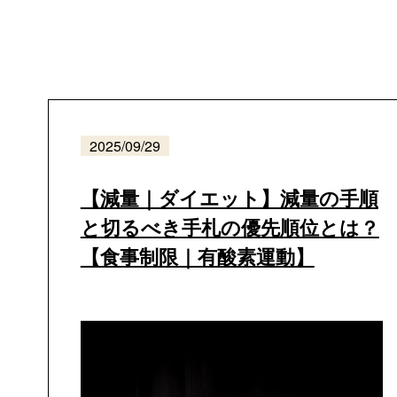
2025/09/29
【減量｜ダイエット】減量の手順
と切るべき手札の優先順位とは？
【食事制限｜有酸素運動】