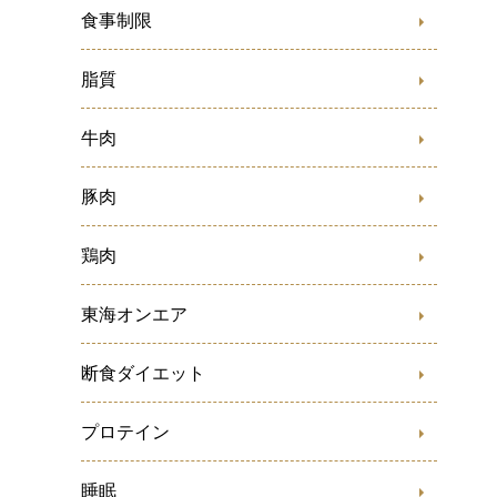
食事制限
脂質
牛肉
豚肉
鶏肉
東海オンエア
断食ダイエット
プロテイン
睡眠