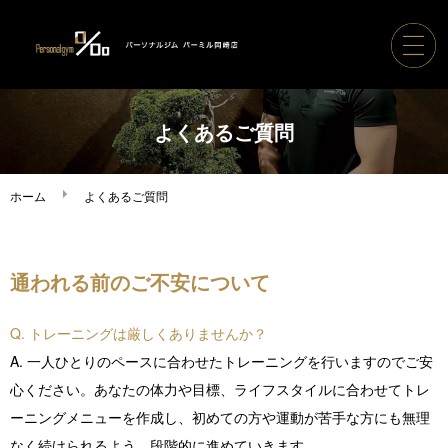
ホーム
よくあるご質問
パーソナルジムパーミル
ホーム
よくあるご質問
コース案内・料金
通われる前のご不安について
トレーナー紹介
Q. トレーニングは厳しくありませんか？
ボディメイク実績
A. 一人ひとりのペースに合わせたトレーニングを行いますのでご安
心ください。あなたの体力や目標、ライフスタイルに合わせてトレ
ご利用の流れ
ーニングメニューを作成し、初めての方や運動が苦手な方にも無理
なく続けられるよう、段階的に進めていきます。