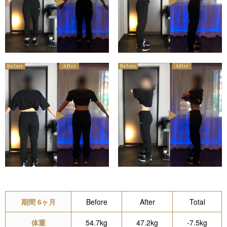
期間 6ヶ月
Before
After
Total
体重
54.7kg
47.2kg
-7.5kg