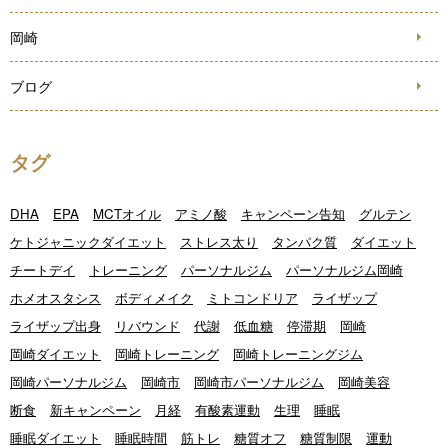
岡崎
ブログ
タグ
DHA
EPA
MCTオイル
アミノ酸
キャンペーン告知
グルテン
ケトジャニックダイエット
ストレス太り
タンパク質
ダイエット
チートデイ
トレーニング
パーソナルジム
パーソナルジム岡崎
ホメオスタシス
ボディメイク
ミトコンドリア
ライザップ
ライザップ出身
リバウンド
代謝
低血糖
停滞期
岡崎
岡崎ダイエット
岡崎トレーニング
岡崎トレーニングジム
岡崎パーソナルジム
岡崎市
岡崎市パーソナルジム
岡崎美容
断食
新キャンペーン
月経
有酸素運動
生理
睡眠
睡眠ダイエット
睡眠時間
筋トレ
糖質オフ
糖質制限
運動