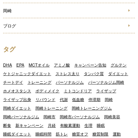
岡崎
ブログ
タグ
DHA
EPA
MCTオイル
アミノ酸
キャンペーン告知
グルテン
ケトジャニックダイエット
ストレス太り
タンパク質
ダイエット
チートデイ
トレーニング
パーソナルジム
パーソナルジム岡崎
ホメオスタシス
ボディメイク
ミトコンドリア
ライザップ
ライザップ出身
リバウンド
代謝
低血糖
停滞期
岡崎
岡崎ダイエット
岡崎トレーニング
岡崎トレーニングジム
岡崎パーソナルジム
岡崎市
岡崎市パーソナルジム
岡崎美容
断食
新キャンペーン
月経
有酸素運動
生理
睡眠
睡眠ダイエット
睡眠時間
筋トレ
糖質オフ
糖質制限
運動