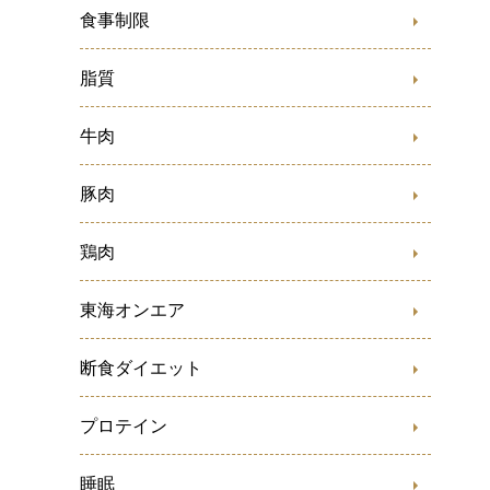
食事制限
脂質
牛肉
豚肉
鶏肉
東海オンエア
断食ダイエット
プロテイン
睡眠