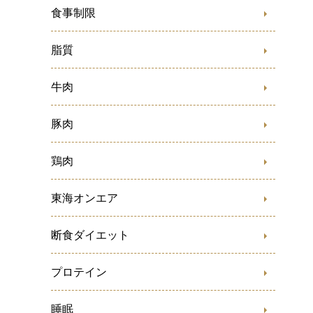
食事制限
脂質
牛肉
豚肉
鶏肉
東海オンエア
断食ダイエット
プロテイン
睡眠