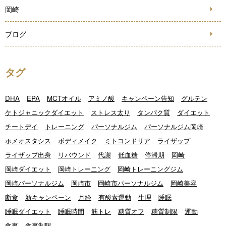
岡崎
ブログ
タグ
DHA
EPA
MCTオイル
アミノ酸
キャンペーン告知
グルテン
ケトジャニックダイエット
ストレス太り
タンパク質
ダイエット
チートデイ
トレーニング
パーソナルジム
パーソナルジム岡崎
ホメオスタシス
ボディメイク
ミトコンドリア
ライザップ
ライザップ出身
リバウンド
代謝
低血糖
停滞期
岡崎
岡崎ダイエット
岡崎トレーニング
岡崎トレーニングジム
岡崎パーソナルジム
岡崎市
岡崎市パーソナルジム
岡崎美容
断食
新キャンペーン
月経
有酸素運動
生理
睡眠
睡眠ダイエット
睡眠時間
筋トレ
糖質オフ
糖質制限
運動
食事
食事制限