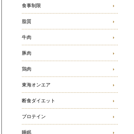
食事制限
脂質
牛肉
豚肉
鶏肉
東海オンエア
断食ダイエット
プロテイン
睡眠