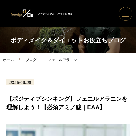
ホーム
ボディメイク＆ダイエットお役立ちブログ
パーソナルジムパーミル
ホーム
ブログ
フェニルアラニン
コース案内・料金
2025/09/26
トレーナー紹介
【ポジティブシンキング】フェニルアラニンを
理解しよう！【必須アミノ酸｜EAA】
ボディメイク実績
ご利用の流れ