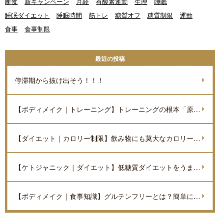
断食
新キャンペーン
月経
有酸素運動
生理
睡眠
睡眠ダイエット
睡眠時間
筋トレ
糖質オフ
糖質制限
運動
食事
食事制限
最近の投稿
停滞期から抜け出そう！！！
【ボディメイク｜トレーニング】トレーニングの根本「原理原則」を理解しよう。
【ダイエット｜カロリー制限】飲み物にも莫大なカロリーがあるのをご存知ですか？
【ケトジャニック｜ダイエット】低糖質ダイエットをうまく進めていくポイントを解説
【ボディメイク｜食事知識】グルテンフリーとは？簡単に解説