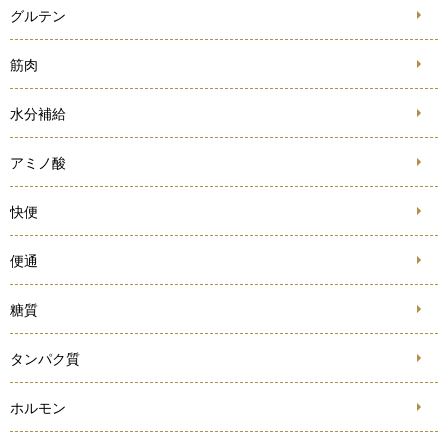
グルテン
筋肉
水分補給
アミノ酸
快便
便通
糖質
タンパク質
ホルモン