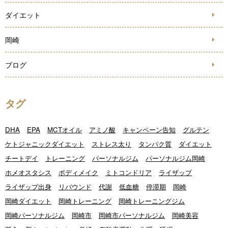
ダイエット
岡崎
ブログ
タグ
DHA
EPA
MCTオイル
アミノ酸
キャンペーン告知
グルテン
ケトジャニックダイエット
ストレス太り
タンパク質
ダイエット
チートデイ
トレーニング
パーソナルジム
パーソナルジム岡崎
ホメオスタシス
ボディメイク
ミトコンドリア
ライザップ
ライザップ出身
リバウンド
代謝
低血糖
停滞期
岡崎
岡崎ダイエット
岡崎トレーニング
岡崎トレーニングジム
岡崎パーソナルジム
岡崎市
岡崎市パーソナルジム
岡崎美容