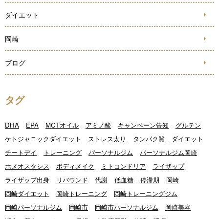
ダイエット
岡崎
ブログ
タグ
DHA
EPA
MCTオイル
アミノ酸
キャンペーン告知
グルテン
ケトジャニックダイエット
ストレス太り
タンパク質
ダイエット
チートデイ
トレーニング
パーソナルジム
パーソナルジム岡崎
ホメオスタシス
ボディメイク
ミトコンドリア
ライザップ
ライザップ出身
リバウンド
代謝
低血糖
停滞期
岡崎
岡崎ダイエット
岡崎トレーニング
岡崎トレーニングジム
岡崎パーソナルジム
岡崎市
岡崎市パーソナルジム
岡崎美容