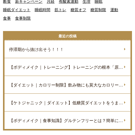
断食
新キャンペーン
月経
有酸素運動
生理
睡眠
睡眠ダイエット
睡眠時間
筋トレ
糖質オフ
糖質制限
運動
食事
食事制限
最近の投稿
停滞期から抜け出そう！！！
【ボディメイク｜トレーニング】トレーニングの根本「原理原則」を理解しよう。
【ダイエット｜カロリー制限】飲み物にも莫大なカロリーがあるのをご存知ですか？
【ケトジャニック｜ダイエット】低糖質ダイエットをうまく進めていくポイントを解説
【ボディメイク｜食事知識】グルテンフリーとは？簡単に解説