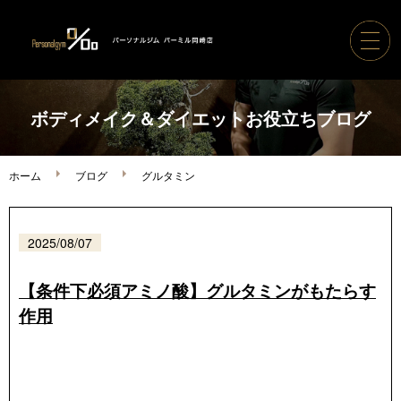
ホーム
ボディメイク＆ダイエットお役立ちブログ
パーソナルジムパーミル
ホーム
ブログ
グルタミン
コース案内・料金
2025/08/07
トレーナー紹介
【条件下必須アミノ酸】グルタミンがもたらす
作用
ボディメイク実績
ご利用の流れ