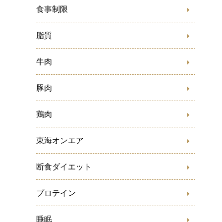
食事制限
脂質
牛肉
豚肉
鶏肉
東海オンエア
断食ダイエット
プロテイン
睡眠