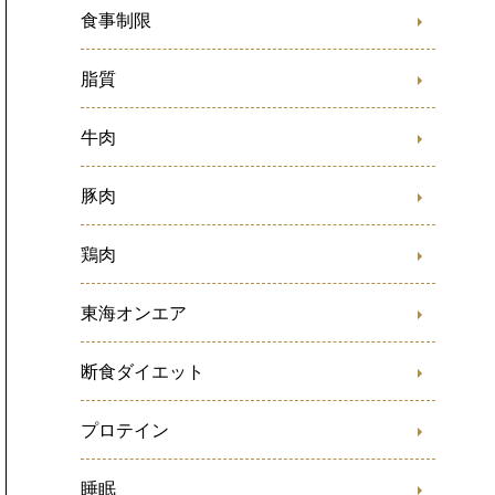
食事制限
脂質
牛肉
豚肉
鶏肉
東海オンエア
断食ダイエット
プロテイン
睡眠