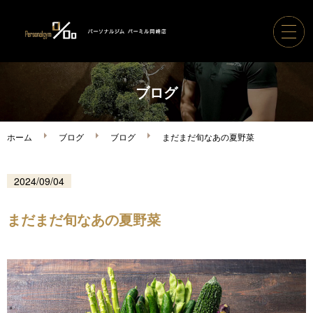
ホーム
ブログ
パーソナルジムパーミル
ホーム
ブログ
ブログ
まだまだ旬なあの夏野菜
コース案内・料金
2024/09/04
トレーナー紹介
まだまだ旬なあの夏野菜
ボディメイク実績
ご利用の流れ