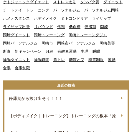
ケトジャニックダイエット
ストレス太り
タンパク質
ダイエット
チートデイ
トレーニング
パーソナルジム
パーソナルジム岡崎
ホメオスタシス
ボディメイク
ミトコンドリア
ライザップ
ライザップ出身
リバウンド
代謝
低血糖
停滞期
岡崎
岡崎ダイエット
岡崎トレーニング
岡崎トレーニングジム
岡崎パーソナルジム
岡崎市
岡崎市パーソナルジム
岡崎美容
断食
新キャンペーン
月経
有酸素運動
生理
睡眠
睡眠ダイエット
睡眠時間
筋トレ
糖質オフ
糖質制限
運動
食事
食事制限
最近の投稿
停滞期から抜け出そう！！！
【ボディメイク｜トレーニング】トレーニングの根本「原理原則」を理解しよう。