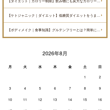
【ダイエット｜カロリー制限】飲み物にも莫大なカロリーがあるのをご存知ですか？
【ケトジャニック｜ダイエット】低糖質ダイエットをうまく進めていくポイントを解説
【ボディメイク｜食事知識】グルテンフリーとは？簡単に解説
2026年8月
月
火
水
木
金
土
日
1
2
3
4
5
6
7
8
9
10
11
12
13
14
15
16