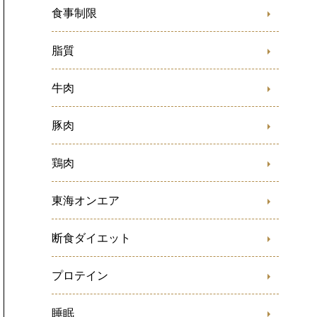
食事制限
脂質
牛肉
豚肉
鶏肉
東海オンエア
断食ダイエット
プロテイン
睡眠