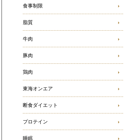
食事制限
脂質
牛肉
豚肉
鶏肉
東海オンエア
断食ダイエット
プロテイン
睡眠