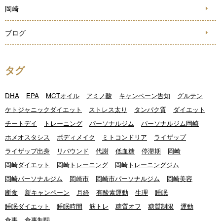
岡崎
ブログ
タグ
DHA
EPA
MCTオイル
アミノ酸
キャンペーン告知
グルテン
ケトジャニックダイエット
ストレス太り
タンパク質
ダイエット
チートデイ
トレーニング
パーソナルジム
パーソナルジム岡崎
ホメオスタシス
ボディメイク
ミトコンドリア
ライザップ
ライザップ出身
リバウンド
代謝
低血糖
停滞期
岡崎
岡崎ダイエット
岡崎トレーニング
岡崎トレーニングジム
岡崎パーソナルジム
岡崎市
岡崎市パーソナルジム
岡崎美容
断食
新キャンペーン
月経
有酸素運動
生理
睡眠
睡眠ダイエット
睡眠時間
筋トレ
糖質オフ
糖質制限
運動
食事
食事制限