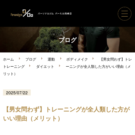
ホーム
ブログ
パーソナルジムパーミル
ホーム
ブログ
運動
ボディメイク
【男女問わず】トレ
トレーニング
ダイエット
ーニングが全人類した方がいい理由（メ
コース案内・料金
リット）
トレーナー紹介
2025/07/22
ボディメイク実績
【男女問わず】トレーニングが全人類した方が
いい理由（メリット）
ご利用の流れ