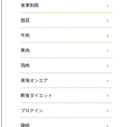
食事制限
脂質
牛肉
豚肉
鶏肉
東海オンエア
断食ダイエット
プロテイン
睡眠