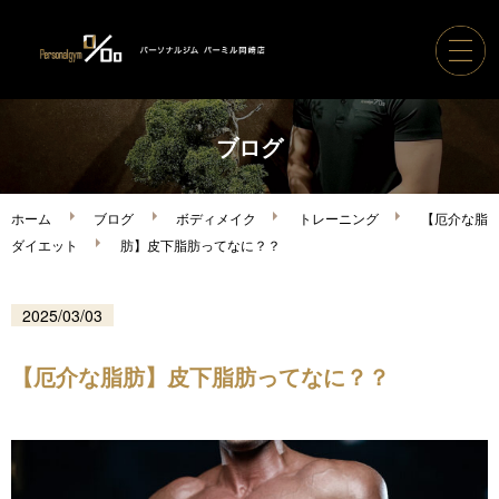
ホーム
ブログ
パーソナルジムパーミル
ホーム
ブログ
ボディメイク
トレーニング
【厄介な脂
ダイエット
肪】皮下脂肪ってなに？？
コース案内・料金
2025/03/03
トレーナー紹介
【厄介な脂肪】皮下脂肪ってなに？？
ボディメイク実績
ご利用の流れ