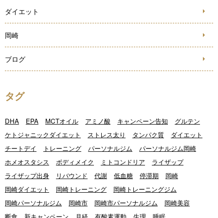
ダイエット
岡崎
ブログ
タグ
DHA
EPA
MCTオイル
アミノ酸
キャンペーン告知
グルテン
ケトジャニックダイエット
ストレス太り
タンパク質
ダイエット
チートデイ
トレーニング
パーソナルジム
パーソナルジム岡崎
ホメオスタシス
ボディメイク
ミトコンドリア
ライザップ
ライザップ出身
リバウンド
代謝
低血糖
停滞期
岡崎
岡崎ダイエット
岡崎トレーニング
岡崎トレーニングジム
岡崎パーソナルジム
岡崎市
岡崎市パーソナルジム
岡崎美容
断食
新キャンペーン
月経
有酸素運動
生理
睡眠