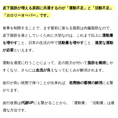
皮下脂肪が増える原因に共通するのが「運動不足」と「活動不足」
「カロリーオーバー」です。
食事を制限することで、まず最初に落ちる脂肪は内臓脂肪なので、
皮下脂肪を落としていくために大切なのは、これまで以上に
運動量
を増やす
こと、日常の生活の中で
活動量を増やす
こと、
適度な運動
が必要
といえます。
運動を適度に行うことによって、足の筋力が付いて
脂肪を燃焼
しや
すくなり、さらには
血流が良く
なってむくみが解消されます。
血行が良い状態で保つことが出来れば、
老廃物の蓄積の解消
にも繋
がります。
血行改善は
代謝UP
にも繋がることから、「運動量」「活動量」は最
適な方法です。