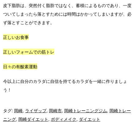
皮下脂肪は、突然付く脂肪ではなく、蓄積によるものであり、一度
ついてしまったら落とすためには時間はかかってしまいますが、必
ず落とすことができます。
正しいお食事
正しいフォームでの筋トレ
日々の有酸素運動
今以上に自分のカラダに自信を持てるカラダを一緒に作りましょ
う！
タグ:
岡崎
,
ライザップ
,
岡崎市
,
岡崎トレーニングジム
,
岡崎トレー
ニング
,
岡崎ダイエット
,
ボディメイク
,
ダイエット