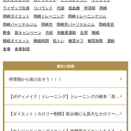
ライザップ出身
リバウンド
代謝
低血糖
停滞期
岡崎
岡崎ダイエット
岡崎トレーニング
岡崎トレーニングジム
岡崎パーソナルジム
岡崎市
岡崎市パーソナルジム
岡崎美容
断食
新キャンペーン
月経
有酸素運動
生理
睡眠
睡眠ダイエット
睡眠時間
筋トレ
糖質オフ
糖質制限
運動
食事
食事制限
最近の投稿
停滞期から抜け出そう！！！
【ボディメイク｜トレーニング】トレーニングの根本「原理原則」を理解しよう。
【ダイエット｜カロリー制限】飲み物にも莫大なカロリーがあるのをご存知ですか？
【ケトジャニック｜ダイエット】低糖質ダイエットをうまく進めていくポイントを解説