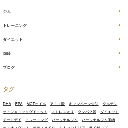
ジム
トレーニング
ダイエット
岡崎
ブログ
タグ
DHA
EPA
MCTオイル
アミノ酸
キャンペーン告知
グルテン
ケトジャニックダイエット
ストレス太り
タンパク質
ダイエット
チートデイ
トレーニング
パーソナルジム
パーソナルジム岡崎
ホメオスタシス
ボディメイク
ミトコンドリア
ライザップ