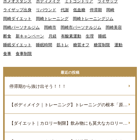
ホメオスタシス
ボディメイク
ミトコンドリア
ライザップ
ライザップ出身
リバウンド
代謝
低血糖
停滞期
岡崎
岡崎ダイエット
岡崎トレーニング
岡崎トレーニングジム
岡崎パーソナルジム
岡崎市
岡崎市パーソナルジム
岡崎美容
断食
新キャンペーン
月経
有酸素運動
生理
睡眠
睡眠ダイエット
睡眠時間
筋トレ
糖質オフ
糖質制限
運動
食事
食事制限
最近の投稿
停滞期から抜け出そう！！！
【ボディメイク｜トレーニング】トレーニングの根本「原理原則」を理解しよう。
【ダイエット｜カロリー制限】飲み物にも莫大なカロリーがあるのをご存知ですか？