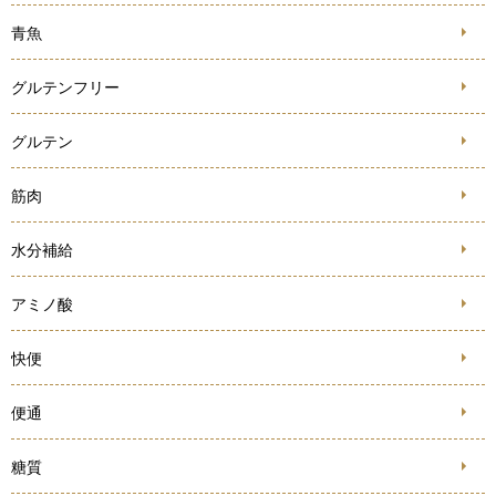
青魚
グルテンフリー
グルテン
筋肉
水分補給
アミノ酸
快便
便通
糖質