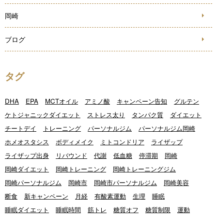
岡崎
ブログ
タグ
DHA
EPA
MCTオイル
アミノ酸
キャンペーン告知
グルテン
ケトジャニックダイエット
ストレス太り
タンパク質
ダイエット
チートデイ
トレーニング
パーソナルジム
パーソナルジム岡崎
ホメオスタシス
ボディメイク
ミトコンドリア
ライザップ
ライザップ出身
リバウンド
代謝
低血糖
停滞期
岡崎
岡崎ダイエット
岡崎トレーニング
岡崎トレーニングジム
岡崎パーソナルジム
岡崎市
岡崎市パーソナルジム
岡崎美容
断食
新キャンペーン
月経
有酸素運動
生理
睡眠
睡眠ダイエット
睡眠時間
筋トレ
糖質オフ
糖質制限
運動