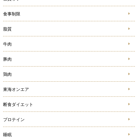
食事制限
脂質
牛肉
豚肉
鶏肉
東海オンエア
断食ダイエット
プロテイン
睡眠