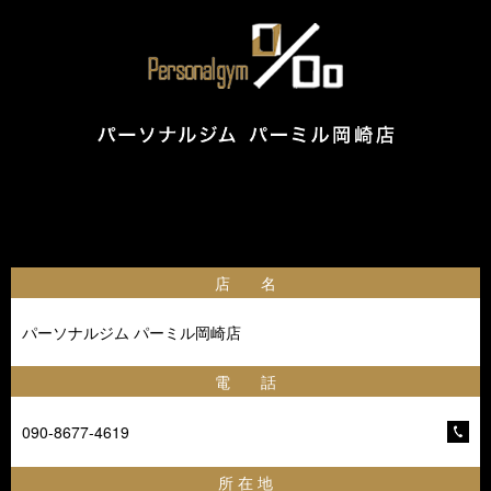
店 名
パーソナルジム パーミル岡崎店
電 話
090-8677-4619
所 在 地