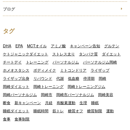
ブログ
タグ
DHA
EPA
MCTオイル
アミノ酸
キャンペーン告知
グルテン
ケトジャニックダイエット
ストレス太り
タンパク質
ダイエット
チートデイ
トレーニング
パーソナルジム
パーソナルジム岡崎
ホメオスタシス
ボディメイク
ミトコンドリア
ライザップ
ライザップ出身
リバウンド
代謝
低血糖
停滞期
岡崎
岡崎ダイエット
岡崎トレーニング
岡崎トレーニングジム
岡崎パーソナルジム
岡崎市
岡崎市パーソナルジム
岡崎美容
断食
新キャンペーン
月経
有酸素運動
生理
睡眠
睡眠ダイエット
睡眠時間
筋トレ
糖質オフ
糖質制限
運動
食事
食事制限