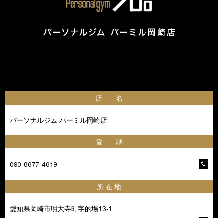
店 名
パーソナルジム パーミル岡崎店
電 話
090-8677-4619
所 在 地
愛知県岡崎市明大寺町字的場13-1