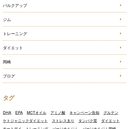
バルクアップ
ジム
トレーニング
ダイエット
岡崎
ブログ
タグ
DHA
EPA
MCTオイル
アミノ酸
キャンペーン告知
グルテン
ケトジャニックダイエット
ストレス太り
タンパク質
ダイエット
チートデイ
トレーニング
パーソナルジム
パーソナルジム岡崎