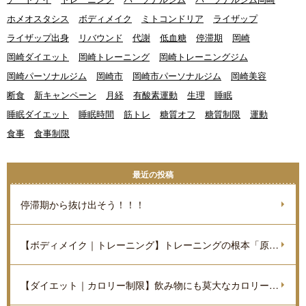
ホメオスタシス
ボディメイク
ミトコンドリア
ライザップ
ライザップ出身
リバウンド
代謝
低血糖
停滞期
岡崎
岡崎ダイエット
岡崎トレーニング
岡崎トレーニングジム
岡崎パーソナルジム
岡崎市
岡崎市パーソナルジム
岡崎美容
断食
新キャンペーン
月経
有酸素運動
生理
睡眠
睡眠ダイエット
睡眠時間
筋トレ
糖質オフ
糖質制限
運動
食事
食事制限
最近の投稿
停滞期から抜け出そう！！！
【ボディメイク｜トレーニング】トレーニングの根本「原理原則」を理解しよう。
【ダイエット｜カロリー制限】飲み物にも莫大なカロリーがあるのをご存知ですか？