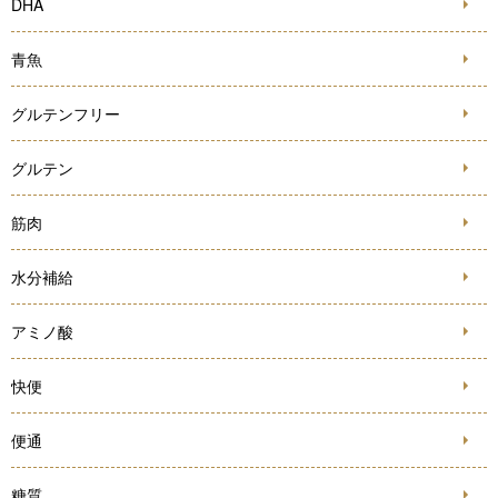
DHA
青魚
グルテンフリー
グルテン
筋肉
水分補給
アミノ酸
快便
便通
糖質